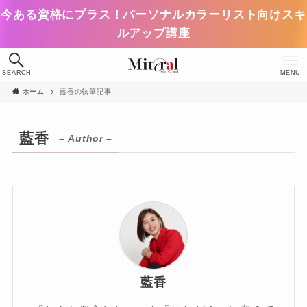
今ある資格にプラス！パーソナルカラーリスト向けスキ
ルアップ講座
SEARCH
MENU
ホーム
藍香の執筆記事
藍香
– Author –
藍香